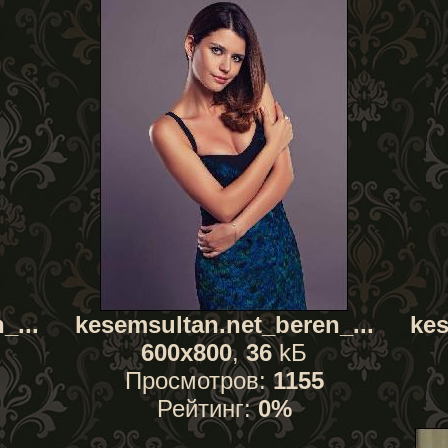
_...
kesemsultan.net_beren_...
kes
600x800
,
36
kБ
Просмотров:
1155
Рейтинг:
0%