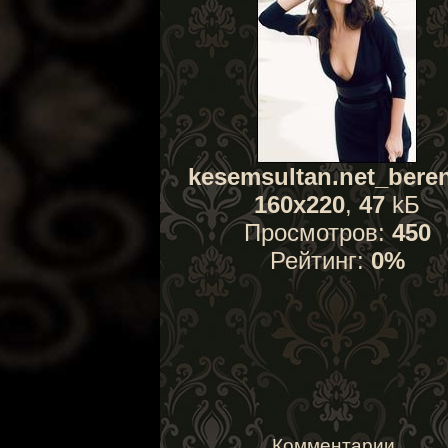
kesemsultan.net_beren
160x220
,
47
kБ
Просмотров:
450
Рейтинг:
0%
Комментарии