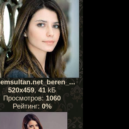
emsultan.net_beren_...
520x459
,
41
kБ
Просмотров:
1060
Рейтинг:
0%