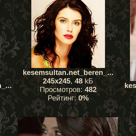
kesemsultan.net_beren_...
245x245
,
48
kБ
_...
kes
Просмотров:
482
Рейтинг:
0%