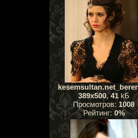
kesemsultan.net_beren
389x500
,
41
kБ
Просмотров:
1008
Рейтинг:
0%