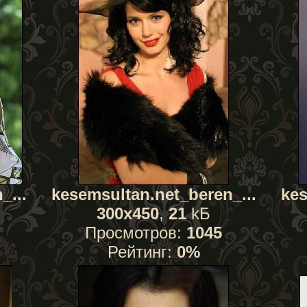
_...
kesemsultan.net_beren_...
kes
300x450
,
21
kБ
Просмотров:
1045
Рейтинг:
0%