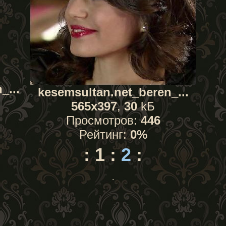
_...
kesemsultan.net_beren_...
565x397
,
30
kБ
Просмотров:
446
Рейтинг:
0%
:
1
:
2
:
.