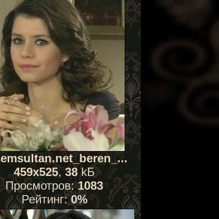
emsultan.net_beren_...
459x525
,
38
kБ
Просмотров:
1083
Рейтинг:
0%