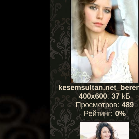
kesemsultan.net_beren
400x600
,
37
kБ
Просмотров:
489
Рейтинг:
0%