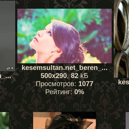
kesemsultan.net_beren_...
_...
500x290
,
82
kБ
kes
Просмотров:
1077
Рейтинг:
0%