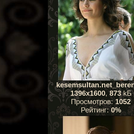
kesemsultan.net_beren
1396x1600
,
873
kБ
Просмотров:
1052
Рейтинг:
0%