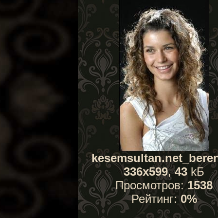
kesemsultan.net_beren
336x599
,
43
kБ
Просмотров:
1538
Рейтинг:
0%