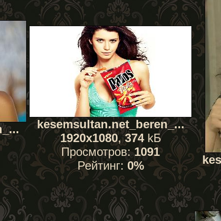
kesemsultan.net_beren_...
_...
1920x1080
,
374
kБ
Просмотров:
1091
kes
Рейтинг:
0%