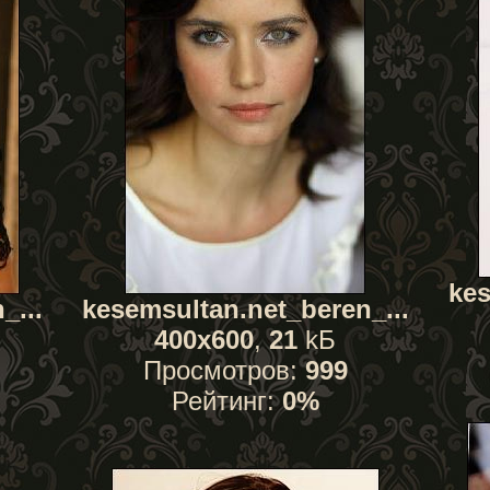
kes
_...
kesemsultan.net_beren_...
400x600
,
21
kБ
Просмотров:
999
Рейтинг:
0%