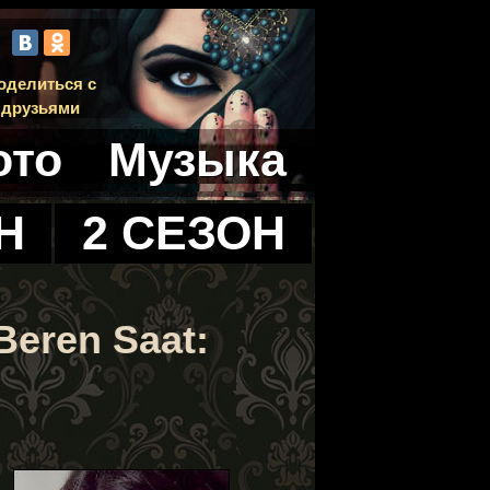
оделиться с
друзьями
ото
Музыка
Н
2 СЕЗОН
eren Saat: