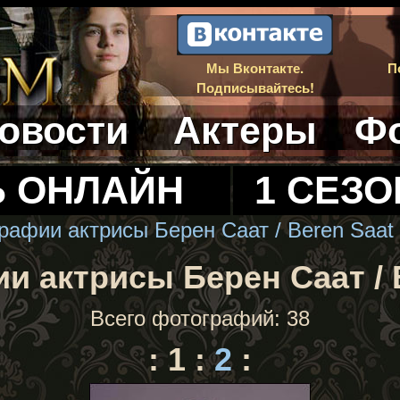
Мы Вконтакте.
П
Подписывайтесь!
овости
Актеры
Ф
Ь ОНЛАЙН
1 СЕЗО
рафии актрисы Берен Саат / Beren Saat
и актрисы Берен Саат / B
Всего фотографий: 38
:
1
:
2
: