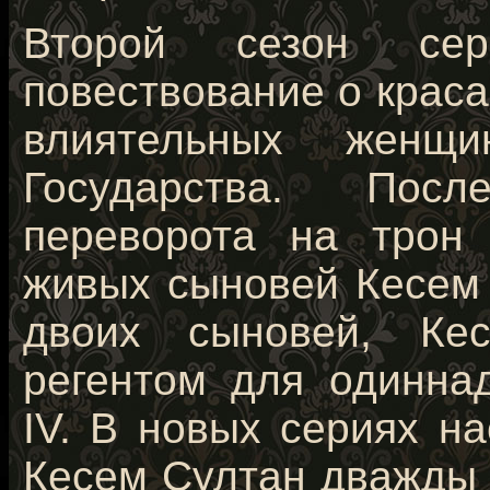
Второй сезон сер
повествование о крас
влиятельных женщ
Государства. Посл
переворота на трон
живых сыновей Кесем 
двоих сыновей, Ке
регентом для одинна
IV. В новых сериях н
Кесем Султан дважды 