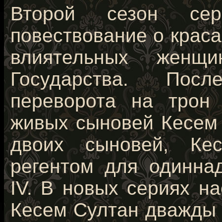
Второй сезон сер
повествование о крас
влиятельных женщ
Государства. Посл
переворота на трон
живых сыновей Кесем 
двоих сыновей, Ке
регентом для одинна
IV. В новых сериях н
Кесем Султан дважды 