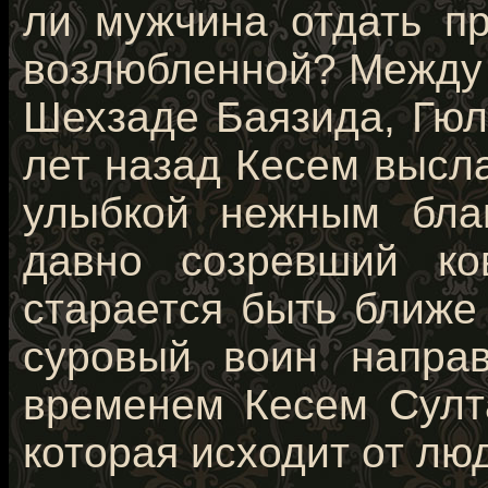
ли мужчина отдать пр
возлюбленной? Между 
Шехзаде Баязида, Гюл
лет назад Кесем высл
улыбкой нежным бла
давно созревший ко
старается быть ближе
суровый воин напра
временем Кесем Султа
которая исходит от лю